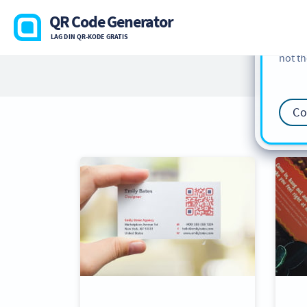
cookie
QR Code Generator
find m
LAG DIN QR-KODE GRATIS
our
Co
not th
Co