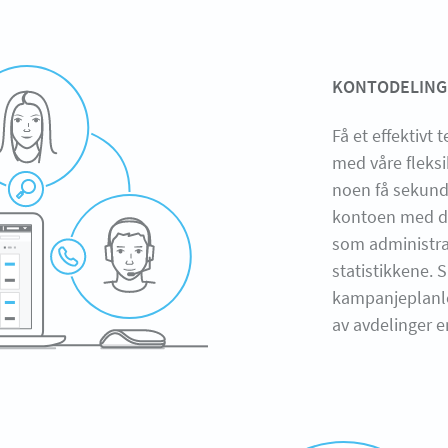
KONTODELING
Få et effektiv
med våre fleksi
noen få sekunde
kontoen med deg
som administrat
statistikkene. S
kampanjeplanle
av avdelinger e