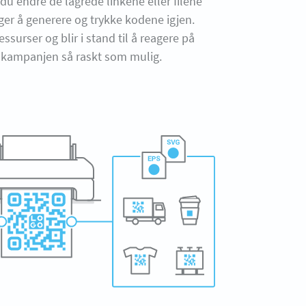
 du endre de lagrede linkene eller filene
ger å generere og trykke kodene igjen.
essurser og blir i stand til å reagere på
i kampanjen så raskt som mulig.