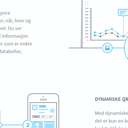
spore
r, når, hvor og
et. Du ser
l informasjon
er som er enkle
tatabeller,
DYNAMISKE Q
Med dynamiske Q
det er kun en k