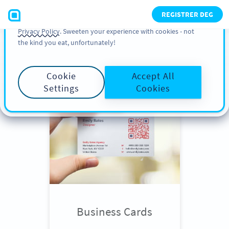
You can also find more information about cookies, our
REGISTRER DEG
analytic activities and your rights in our
Cookie Policy
and
Privacy Policy
. Sweeten your experience with cookies - not
the kind you eat, unfortunately!
Scroll down
to see QR Code use
cases
Cookie
Accept All
Settings
Cookies
Business Cards