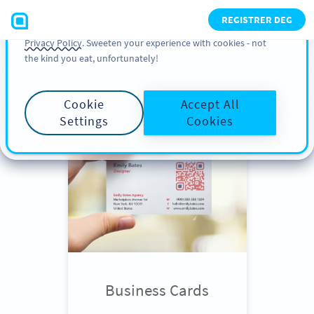
You can also find more information about cookies, our
REGISTRER DEG
analytic activities and your rights in our
Cookie Policy
and
Privacy Policy
. Sweeten your experience with cookies - not
the kind you eat, unfortunately!
Scroll down
to see QR Code use
cases
Cookie
Accept All
Settings
Cookies
Business Cards