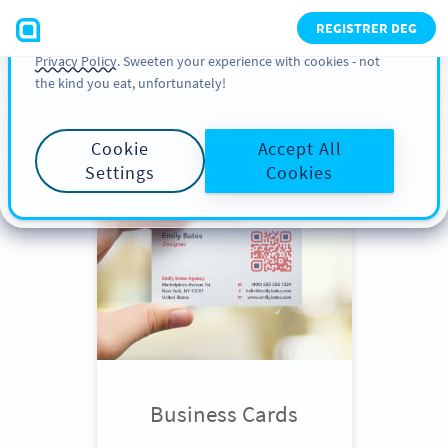
You can also find more information about cookies, our
REGISTRER DEG
analytic activities and your rights in our
Cookie Policy
and
Privacy Policy
. Sweeten your experience with cookies - not
the kind you eat, unfortunately!
Scroll down
to see QR Code use
cases
Cookie
Accept All
Settings
Cookies
Business Cards