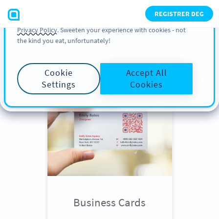
You can also find more information about cookies, our
REGISTRER DEG
analytic activities and your rights in our
Cookie Policy
and
Privacy Policy
. Sweeten your experience with cookies - not
the kind you eat, unfortunately!
Scroll down
to see QR Code use
cases
Cookie
Accept All
Settings
Cookies
Business Cards