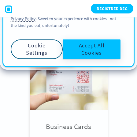
You can also find more information about cookies, our
REGISTRER DEG
analytic activities and your rights in our
Cookie Policy
and
Privacy Policy
. Sweeten your experience with cookies - not
the kind you eat, unfortunately!
Scroll down
to see QR Code use
cases
Cookie
Accept All
Settings
Cookies
Business Cards